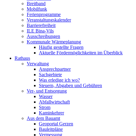
Breitband
Mobilfunk
Ferienprogramme
Veranstaltungskalender
Barrierefreiheit
ILE Bina-Vils
Ausschreibungen
Kommunale Wärmeplanung
Häufig gestellte Fragen
Aktuelle Fördermöglichkeiten im Überblick
Rathaus
Verwaltung
Ansprechpartner
Sachgebiete
Was erledige ich wo?
Steuern, Abgaben und Gebühren
Ver- und Entsorgung
Wasser
Abfallwirtschaft
Strom
Kaminkehrer
Aus dem Bauamt
Geoportal Gerzen
Bauleitpläne
Vermessung