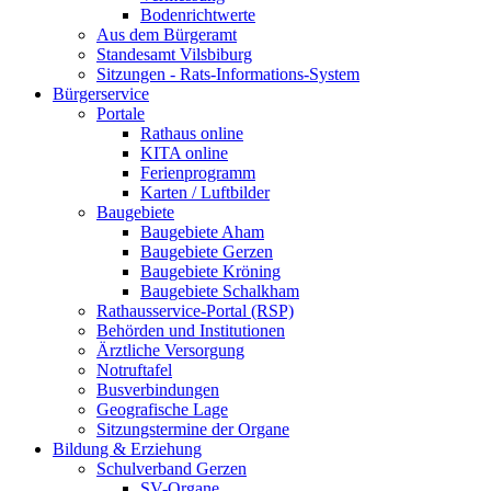
Bodenrichtwerte
Aus dem Bürgeramt
Standesamt Vilsbiburg
Sitzungen - Rats-Informations-System
Bürgerservice
Portale
Rathaus online
KITA online
Ferienprogramm
Karten / Luftbilder
Baugebiete
Baugebiete Aham
Baugebiete Gerzen
Baugebiete Kröning
Baugebiete Schalkham
Rathausservice-Portal (RSP)
Behörden und Institutionen
Ärztliche Versorgung
Notruftafel
Busverbindungen
Geografische Lage
Sitzungstermine der Organe
Bildung & Erziehung
Schulverband Gerzen
SV-Organe