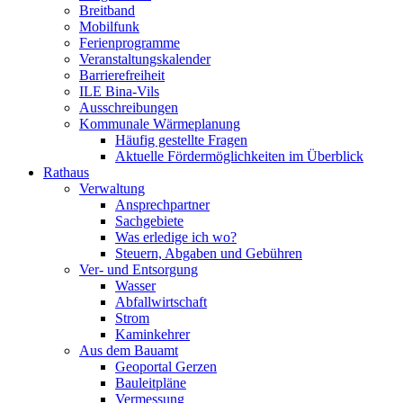
Breitband
Mobilfunk
Ferienprogramme
Veranstaltungskalender
Barrierefreiheit
ILE Bina-Vils
Ausschreibungen
Kommunale Wärmeplanung
Häufig gestellte Fragen
Aktuelle Fördermöglichkeiten im Überblick
Rathaus
Verwaltung
Ansprechpartner
Sachgebiete
Was erledige ich wo?
Steuern, Abgaben und Gebühren
Ver- und Entsorgung
Wasser
Abfallwirtschaft
Strom
Kaminkehrer
Aus dem Bauamt
Geoportal Gerzen
Bauleitpläne
Vermessung