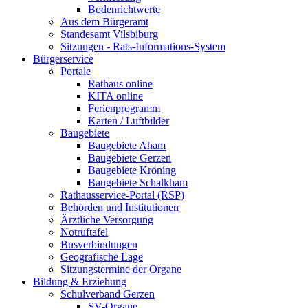
Bodenrichtwerte
Aus dem Bürgeramt
Standesamt Vilsbiburg
Sitzungen - Rats-Informations-System
Bürgerservice
Portale
Rathaus online
KITA online
Ferienprogramm
Karten / Luftbilder
Baugebiete
Baugebiete Aham
Baugebiete Gerzen
Baugebiete Kröning
Baugebiete Schalkham
Rathausservice-Portal (RSP)
Behörden und Institutionen
Ärztliche Versorgung
Notruftafel
Busverbindungen
Geografische Lage
Sitzungstermine der Organe
Bildung & Erziehung
Schulverband Gerzen
SV-Organe