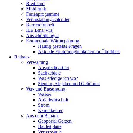
Breitband
Mobilfunk
Ferienprogramme
Veranstaltungskalender
Barrierefreiheit
ILE Bina-Vils
Ausschreibungen
Kommunale Wärmeplanung
Häufig gestellte Fragen
Aktuelle Fördermöglichkeiten im Überblick
Rathaus
Verwaltung
Ansprechpartner
Sachgebiete
Was erledige ich wo?
Steuern, Abgaben und Gebühren
Ver- und Entsorgung
Wasser
Abfallwirtschaft
Strom
Kaminkehrer
Aus dem Bauamt
Geoportal Gerzen
Bauleitpläne
Vermessung