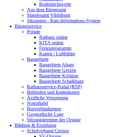
Bodenrichtwerte
Aus dem Bürgeramt
Standesamt Vilsbiburg
Sitzungen - Rats-Informations-System
Bürgerservice
Portale
Rathaus online
KITA online
Ferienprogramm
Karten / Luftbilder
Baugebiete
Baugebiete Aham
Baugebiete Gerzen
Baugebiete Kröning
Baugebiete Schalkham
Rathausservice-Portal (RSP)
Behörden und Institutionen
Ärztliche Versorgung
Notruftafel
Busverbindungen
Geografische Lage
Sitzungstermine der Organe
Bildung & Erziehung
Schulverband Gerzen
SV-Organe