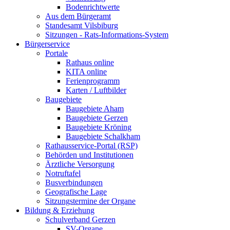
Bodenrichtwerte
Aus dem Bürgeramt
Standesamt Vilsbiburg
Sitzungen - Rats-Informations-System
Bürgerservice
Portale
Rathaus online
KITA online
Ferienprogramm
Karten / Luftbilder
Baugebiete
Baugebiete Aham
Baugebiete Gerzen
Baugebiete Kröning
Baugebiete Schalkham
Rathausservice-Portal (RSP)
Behörden und Institutionen
Ärztliche Versorgung
Notruftafel
Busverbindungen
Geografische Lage
Sitzungstermine der Organe
Bildung & Erziehung
Schulverband Gerzen
SV-Organe