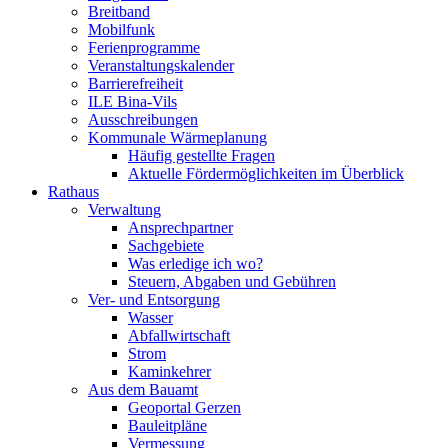
Breitband
Mobilfunk
Ferienprogramme
Veranstaltungskalender
Barrierefreiheit
ILE Bina-Vils
Ausschreibungen
Kommunale Wärmeplanung
Häufig gestellte Fragen
Aktuelle Fördermöglichkeiten im Überblick
Rathaus
Verwaltung
Ansprechpartner
Sachgebiete
Was erledige ich wo?
Steuern, Abgaben und Gebühren
Ver- und Entsorgung
Wasser
Abfallwirtschaft
Strom
Kaminkehrer
Aus dem Bauamt
Geoportal Gerzen
Bauleitpläne
Vermessung